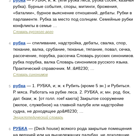
рубка
— РУБКА, и, ж. (или рубка леса, рубка сосен, казачья
3
рубка). Бурные события, споры, митинги, брожения,
«баталии», бурное выяснение отношений, дебаты. Рубки в
парламенте. Рубка за место под солнцем. Семейные рубки
конфликты в семье …
Словарь русского арго
рубка
— спиливание, надстройка, дебаты, свалка, спор,
4
тюкание, валка, срубание, тюканье, тяпание, повал, сечка,
рассечение, порубка, рассечка Словарь русских синонимов.
рубка порубка, валка Словарь синонимов русского языка.
Практический справочник. М.:&#8230; …
Словарь синонимов
рубка
— 1. РУБКА, и; ж. к Рубить (кроме 5 зн.) и Рубиться.
5
Р. мяса. Работать на рубке леса. 2. РУБКА, и; мн. род. бок,
дат. бкам; ж. [от голл. roef каюта] Закрытое сооружение
(жилое, служебное) на главной палубе или надстройке
судна, не доходящее до&#8230; …
Энциклопедический словарь
РУБКА
— (Deck house) всякого рода закрытые помещения
6
на верхней или на вышележащих палубах, не доходящие