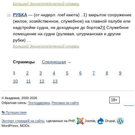
Большой Энциклопедический словарь
РУБКА
— (от нидерл. roef каюта) ..1) закрытое сооружение
10
(жилое, хозяйственное, служебное) на главной палубе или
надстройке судна, не доходящее до бортов2)] Служебное
помещение на судне (рулевая, штурманская и другие
рубки) …
Большой Энциклопедический словарь
Страницы
Следующая
→
1
2
3
4
5
6
7
8
9
10
11
12
13
© Академик, 2000-2026
18+
Обратная связь:
Техподдержка
,
Реклама на сайте
👣 Путешествия
Экспорт словарей на сайты
, сделанные на PHP,
Joomla,
Drupal,
WordPress, MODx.