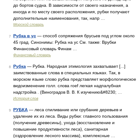
до бортов судна. В зависимости от своего назначения, а
иногда и по месту своего расположения, рубки получают
дополнительные наименования, так, напр …
Морской словарь
Рубка в ус
— способ сопряжения брусьев под углом около
7
45 град. Синонимы: Рубка на ус См. также: Врубки
Финансовый словарь Финам …
Финансовый словарь
Рубка
— Рубка. Народная этимология захватывает [...]
8
заимствованные слова в специальных языках. Так, в
морском языке слово рубка представляет морфологическое
видоизменение голл. слова roef легкая надпалубная
надстройка . (Виноградов В. В. К изучению&#8230; …
История слов
РУБКА
— леса спиливание или срубание деревьев и
9
удаление их из леса. Виды рубки: главного пользования
(получение древесины), ухода (восстановление и
повышение продуктивности леса), санитарная
(оздоровление лесного массива), комплексные …